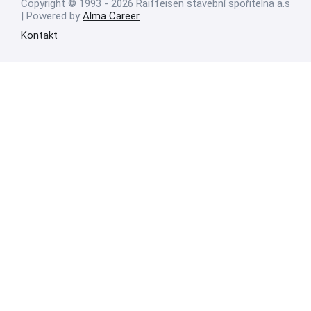
Copyright © 1993 - 2026 Raiffeisen stavební spořitelna a.s
| Powered by
Alma Career
Kontakt
Nahlásit nezákonný obsah
Nastavení cookies
Transparentnost
Reklama na portálech Alma Career
Zásady ochrany soukromí
Podmínky používání
© Alma Career Czechia s.r.o. Vizuální podoba webové stránky může být
rovněž předmětem autorských práv třetích stran
Webovou stránku stránku pro klienta vytvořila a provozuje Alma Career
Czechia s.r.o., IČO 26441381, se sídlem Menclova 2538/2, Libeň, 180 00
Praha 8, sp. zn. C 82484 vedená u Městského soudu v Praze.