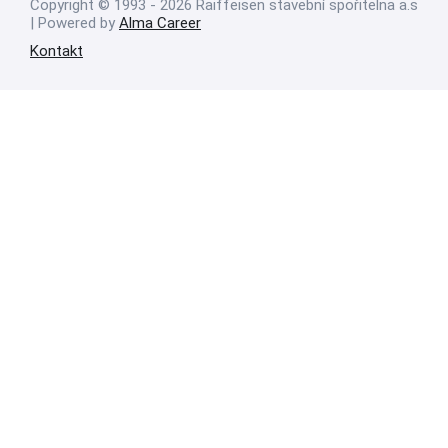
Copyright © 1993 - 2026 Raiffeisen stavební spořitelna a.s
| Powered by
Alma Career
Kontakt
Nahlásit nezákonný obsah
Nastavení cookies
Transparentnost
Reklama na portálech Alma Career
Zásady ochrany soukromí
Podmínky používání
© Alma Career Czechia s.r.o. Vizuální podoba webové stránky může být
rovněž předmětem autorských práv třetích stran
Webovou stránku stránku pro klienta vytvořila a provozuje Alma Career
Czechia s.r.o., IČO 26441381, se sídlem Menclova 2538/2, Libeň, 180 00
Praha 8, sp. zn. C 82484 vedená u Městského soudu v Praze.