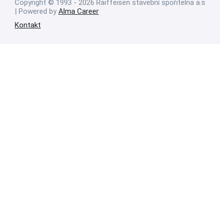
Copyright © 1993 - 2026 Raiffeisen stavební spořitelna a.s
| Powered by
Alma Career
Kontakt
Nahlásit nezákonný obsah
Nastavení cookies
Transparentnost
Reklama na portálech Alma Career
Zásady ochrany soukromí
Podmínky používání
© Alma Career Czechia s.r.o. Vizuální podoba webové stránky může být
rovněž předmětem autorských práv třetích stran
Webovou stránku stránku pro klienta vytvořila a provozuje Alma Career
Czechia s.r.o., IČO 26441381, se sídlem Menclova 2538/2, Libeň, 180 00
Praha 8, sp. zn. C 82484 vedená u Městského soudu v Praze.