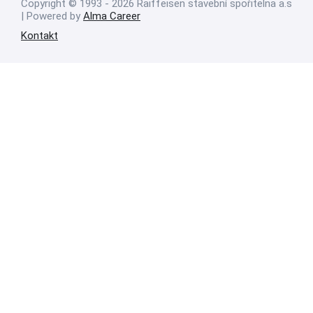
Copyright © 1993 - 2026 Raiffeisen stavební spořitelna a.s
| Powered by
Alma Career
Kontakt
Nahlásit nezákonný obsah
Nastavení cookies
Transparentnost
Reklama na portálech Alma Career
Zásady ochrany soukromí
Podmínky používání
© Alma Career Czechia s.r.o. Vizuální podoba webové stránky může být
rovněž předmětem autorských práv třetích stran
Webovou stránku stránku pro klienta vytvořila a provozuje Alma Career
Czechia s.r.o., IČO 26441381, se sídlem Menclova 2538/2, Libeň, 180 00
Praha 8, sp. zn. C 82484 vedená u Městského soudu v Praze.