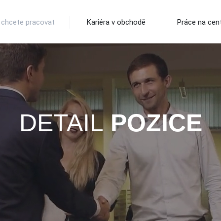
 chcete pracovat
Kariéra v obchodě
Práce na cent
DETAIL
POZICE