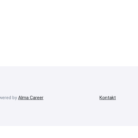
owered by
Alma Career
Kontakt
onný obsah
Nastavení cookies
Transparentnost