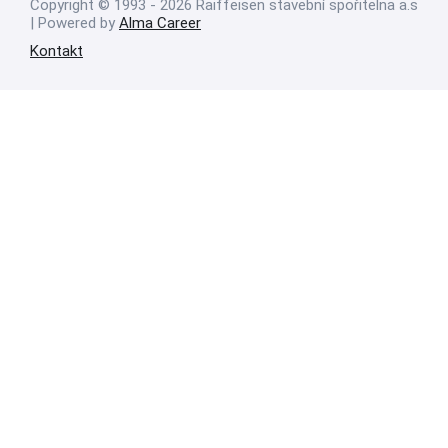
Copyright © 1993 - 2026 Raiffeisen stavební spořitelna a.s
| Powered by
Alma Career
Kontakt
Nahlásit nezákonný obsah
Nastavení cookies
Transparentnost
Reklama na portálech Alma Career
Zásady ochrany soukromí
Podmínky používání
© Alma Career Czechia s.r.o. Vizuální podoba webové stránky může být
rovněž předmětem autorských práv třetích stran
Webovou stránku stránku pro klienta vytvořila a provozuje Alma Career
Czechia s.r.o., IČO 26441381, se sídlem Menclova 2538/2, Libeň, 180 00
Praha 8, sp. zn. C 82484 vedená u Městského soudu v Praze.