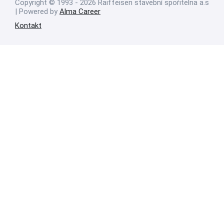
Copyright © 1993 - 2026 Raiffeisen stavební spořitelna a.s
| Powered by
Alma Career
Kontakt
Nahlásit nezákonný obsah
Nastavení cookies
Transparentnost
Reklama na portálech Alma Career
Zásady ochrany soukromí
Podmínky používání
© Alma Career Czechia s.r.o. Vizuální podoba webové stránky může být
rovněž předmětem autorských práv třetích stran
Webovou stránku stránku pro klienta vytvořila a provozuje Alma Career
Czechia s.r.o., IČO 26441381, se sídlem Menclova 2538/2, Libeň, 180 00
Praha 8, sp. zn. C 82484 vedená u Městského soudu v Praze.