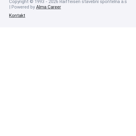
Copyright © 1993 - 2026 Raiffeisen stavební spořitelna a.s
| Powered by
Alma Career
Kontakt
Nahlásit nezákonný obsah
Nastavení cookies
Transparentnost
Reklama na portálech Alma Career
Zásady ochrany soukromí
Podmínky používání
© Alma Career Czechia s.r.o. Vizuální podoba webové stránky může být
rovněž předmětem autorských práv třetích stran
Webovou stránku stránku pro klienta vytvořila a provozuje Alma Career
Czechia s.r.o., IČO 26441381, se sídlem Menclova 2538/2, Libeň, 180 00
Praha 8, sp. zn. C 82484 vedená u Městského soudu v Praze.