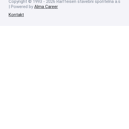
Copyright © 1993 - 2026 Raiffeisen stavební spořitelna a.s
| Powered by
Alma Career
Kontakt
Nahlásit nezákonný obsah
Nastavení cookies
Transparentnost
Reklama na portálech Alma Career
Zásady ochrany soukromí
Podmínky používání
© Alma Career Czechia s.r.o. Vizuální podoba webové stránky může být
rovněž předmětem autorských práv třetích stran
Webovou stránku stránku pro klienta vytvořila a provozuje Alma Career
Czechia s.r.o., IČO 26441381, se sídlem Menclova 2538/2, Libeň, 180 00
Praha 8, sp. zn. C 82484 vedená u Městského soudu v Praze.