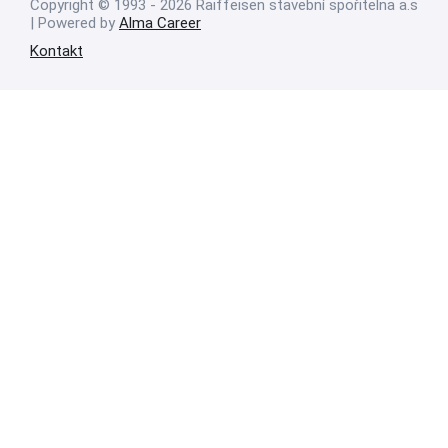
Copyright © 1993 - 2026 Raiffeisen stavební spořitelna a.s
| Powered by
Alma Career
Kontakt
Nahlásit nezákonný obsah
Nastavení cookies
Transparentnost
Reklama na portálech Alma Career
Zásady ochrany soukromí
Podmínky používání
© Alma Career Czechia s.r.o. Vizuální podoba webové stránky může být
rovněž předmětem autorských práv třetích stran
Webovou stránku stránku pro klienta vytvořila a provozuje Alma Career
Czechia s.r.o., IČO 26441381, se sídlem Menclova 2538/2, Libeň, 180 00
Praha 8, sp. zn. C 82484 vedená u Městského soudu v Praze.