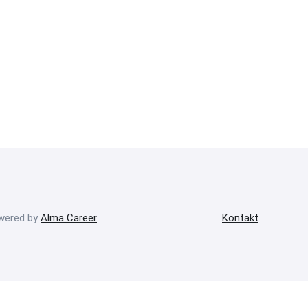
owered by
Alma Career
Kontakt
onný obsah
Nastavení cookies
Transparentnost