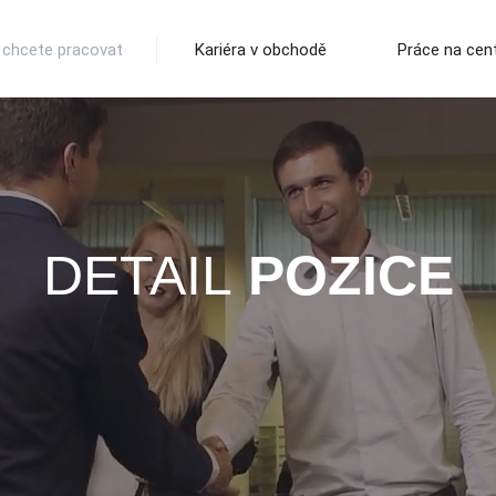
 chcete pracovat
Kariéra v obchodě
Práce na cent
DETAIL
POZICE