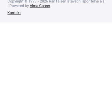
Copyright © 1993 - 2026 Raiffeisen stavební spořitelna a.s
| Powered by
Alma Career
Kontakt
Nahlásit nezákonný obsah
Nastavení cookies
Transparentnost
Reklama na portálech Alma Career
Zásady ochrany soukromí
Podmínky používání
© Alma Career Czechia s.r.o. Vizuální podoba webové stránky může být
rovněž předmětem autorských práv třetích stran
Webovou stránku stránku pro klienta vytvořila a provozuje Alma Career
Czechia s.r.o., IČO 26441381, se sídlem Menclova 2538/2, Libeň, 180 00
Praha 8, sp. zn. C 82484 vedená u Městského soudu v Praze.