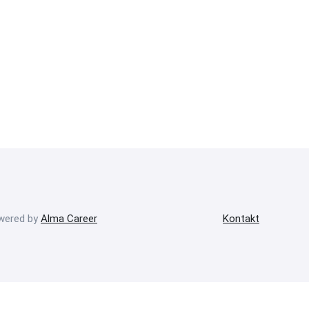
owered by
Alma Career
Kontakt
onný obsah
Nastavení cookies
Transparentnost