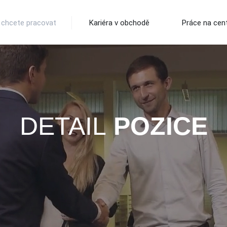
 chcete pracovat
Kariéra v obchodě
Práce na cent
DETAIL
POZICE