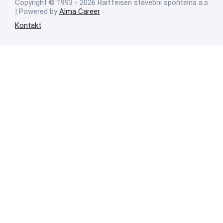
Copyright © 1993 - 2026 Raiffeisen stavební spořitelna a.s
| Powered by
Alma Career
Kontakt
Nahlásit nezákonný obsah
Nastavení cookies
Transparentnost
Reklama na portálech Alma Career
Zásady ochrany soukromí
Podmínky používání
© Alma Career Czechia s.r.o. Vizuální podoba webové stránky může být
rovněž předmětem autorských práv třetích stran
Webovou stránku stránku pro klienta vytvořila a provozuje Alma Career
Czechia s.r.o., IČO 26441381, se sídlem Menclova 2538/2, Libeň, 180 00
Praha 8, sp. zn. C 82484 vedená u Městského soudu v Praze.