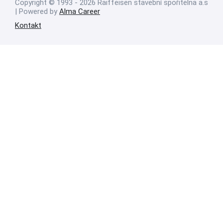
Copyright © 1993 - 2026 Raiffeisen stavební spořitelna a.s
| Powered by
Alma Career
Kontakt
Nahlásit nezákonný obsah
Nastavení cookies
Transparentnost
Reklama na portálech Alma Career
Zásady ochrany soukromí
Podmínky používání
© Alma Career Czechia s.r.o. Vizuální podoba webové stránky může být
rovněž předmětem autorských práv třetích stran
Webovou stránku stránku pro klienta vytvořila a provozuje Alma Career
Czechia s.r.o., IČO 26441381, se sídlem Menclova 2538/2, Libeň, 180 00
Praha 8, sp. zn. C 82484 vedená u Městského soudu v Praze.