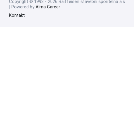
Copyright © 1993 - 2026 Raiffeisen stavební spořitelna a.s
| Powered by
Alma Career
Kontakt
Nahlásit nezákonný obsah
Nastavení cookies
Transparentnost
Reklama na portálech Alma Career
Zásady ochrany soukromí
Podmínky používání
© Alma Career Czechia s.r.o. Vizuální podoba webové stránky může být
rovněž předmětem autorských práv třetích stran
Webovou stránku stránku pro klienta vytvořila a provozuje Alma Career
Czechia s.r.o., IČO 26441381, se sídlem Menclova 2538/2, Libeň, 180 00
Praha 8, sp. zn. C 82484 vedená u Městského soudu v Praze.