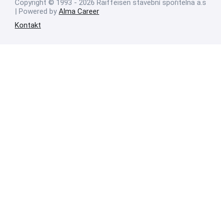
Copyright © 1993 - 2026 Raiffeisen stavební spořitelna a.s
| Powered by
Alma Career
Kontakt
Nahlásit nezákonný obsah
Nastavení cookies
Transparentnost
Reklama na portálech Alma Career
Zásady ochrany soukromí
Podmínky používání
© Alma Career Czechia s.r.o. Vizuální podoba webové stránky může být
rovněž předmětem autorských práv třetích stran
Webovou stránku stránku pro klienta vytvořila a provozuje Alma Career
Czechia s.r.o., IČO 26441381, se sídlem Menclova 2538/2, Libeň, 180 00
Praha 8, sp. zn. C 82484 vedená u Městského soudu v Praze.