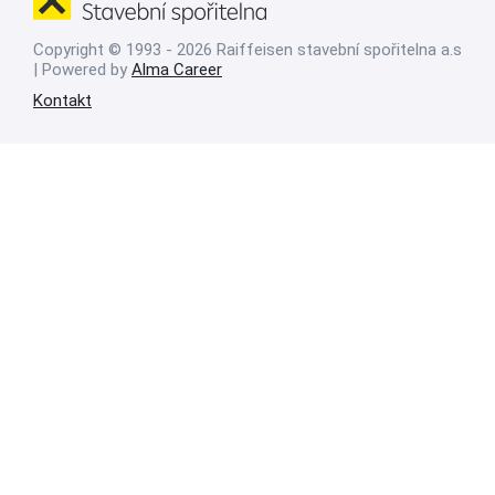
Copyright © 1993 - 2026 Raiffeisen stavební spořitelna a.s
| Powered by
Alma Career
Kontakt
Nahlásit nezákonný obsah
Nastavení cookies
Transparentnost
Reklama na portálech Alma Career
Zásady ochrany soukromí
Podmínky používání
© Alma Career Czechia s.r.o. Vizuální podoba webové stránky může být
rovněž předmětem autorských práv třetích stran
Webovou stránku stránku pro klienta vytvořila a provozuje Alma Career